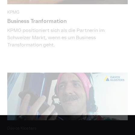
KPMG
Business Tranformation
KPMG positioniert sich als die Partnerin im
Schweizer Markt, wenn es um Business
Transformation geht.
Davos Klosters