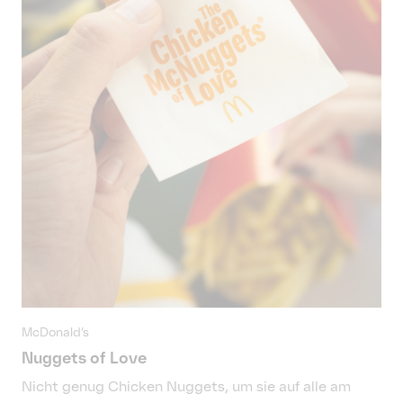
Home
Abonniere unseren
Disruption®
Newsletter
Arbeiten
*
E-Mail-Adresse
Über uns
News
Jobs
Kontakt
McDonald’s
Nuggets of Love
Nicht genug Chicken Nuggets, um sie auf alle am