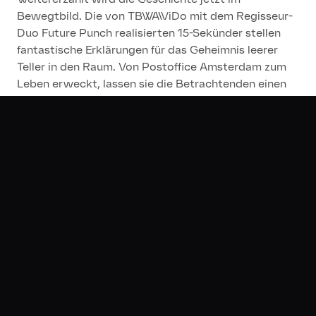
Bewegtbild. Die von TBWA\ViDo mit dem Regisseur-
Duo Future Punch realisierten 15-Sekünder stellen
fantastische Erklärungen für das Geheimnis leerer
Teller in den Raum. Von Postoffice Amsterdam zum
Leben erweckt, lassen sie die Betrachtenden einen
Moment lang zweifeln, bevor der Packshot verrät,
dass in Wahrheit die feinen Produkte von Oswald
hinter dem Geheimnis stecken.
Neue Printmotive
Die neuen Printmotive kommunizieren das
Markenversprechen von Oswald allein über die Kraft
des Claims und der kulinarischen Bilder: Die auf den
leeren Tellern übrig gebliebenen Speisereste sind so